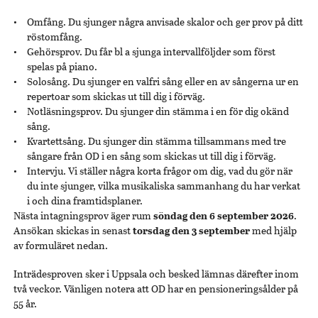
Omfång. Du sjunger några anvisade skalor och ger prov på ditt
röstomfång.
Gehörsprov. Du får bl a sjunga intervallföljder som först
spelas på piano.
Solosång. Du sjunger en valfri sång eller en av sångerna ur en
repertoar som skickas ut till dig i förväg.
Notläsningsprov. Du sjunger din stämma i en för dig okänd
sång.
Kvartettsång. Du sjunger din stämma tillsammans med tre
sångare från OD i en sång som skickas ut till dig i förväg.
Intervju. Vi ställer några korta frågor om dig, vad du gör när
du inte sjunger, vilka musikaliska sammanhang du har verkat
i och dina framtidsplaner.
Nästa intagningsprov äger rum
söndag den 6 september 2026
.
Ansökan skickas in senast
torsdag den 3 september
med hjälp
av formuläret nedan.
Inträdesproven sker i Uppsala och besked lämnas därefter inom
två veckor. Vänligen notera att OD har en pensioneringsålder på
55 år.