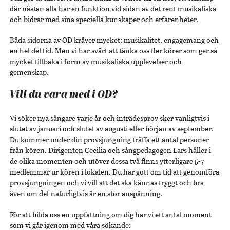
där nästan alla har en funktion vid sidan av det rent musikaliska
och bidrar med sina speciella kunskaper och erfarenheter.
Båda sidorna av OD kräver mycket; musikalitet, engagemang och
en hel del tid. Men vi har svårt att tänka oss fler körer som ger så
mycket tillbaka i form av musikaliska upplevelser och
gemenskap.
Vill du vara med i OD?
Vi söker nya sångare varje år och inträdesprov sker vanligtvis i
slutet av januari och slutet av augusti eller början av september.
Du kommer under din provsjungning träffa ett antal personer
från kören. Dirigenten Cecilia och sångpedagogen Lars håller i
de olika momenten och utöver dessa två finns ytterligare 5-7
medlemmar ur kören i lokalen. Du har gott om tid att genomföra
provsjungningen och vi vill att det ska kännas tryggt och bra
även om det naturligtvis är en stor anspänning.
För att bilda oss en uppfattning om dig har vi ett antal moment
som vi går igenom med våra sökande: