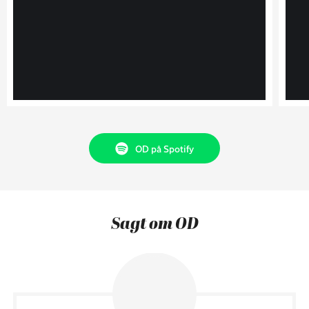
OD på Spotify
Sagt om OD