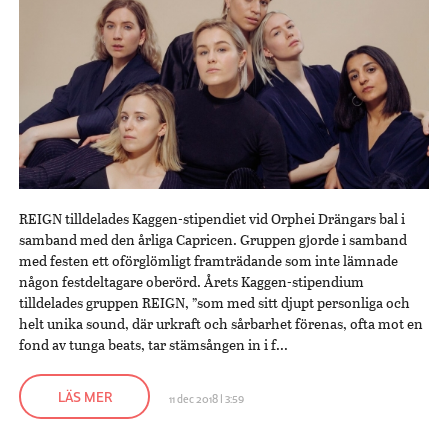
REIGN tilldelades Kaggen-stipendiet vid Orphei Drängars bal i
samband med den årliga Capricen. Gruppen gjorde i samband
med festen ett oförglömligt framträdande som inte lämnade
någon festdeltagare oberörd. Årets Kaggen-stipendium
tilldelades gruppen REIGN, ”som med sitt djupt personliga och
helt unika sound, där urkraft och sårbarhet förenas, ofta mot en
fond av tunga beats, tar stämsången in i f...
LÄS MER
11 dec 2018 | 3:59