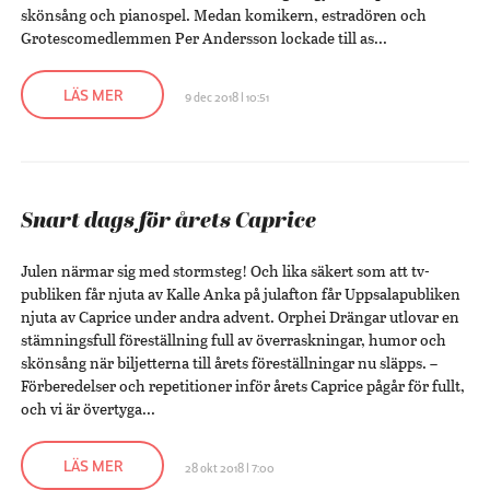
skönsång och pianospel. Medan komikern, estradören och
Grotescomedlemmen Per Andersson lockade till as...
LÄS MER
9 dec 2018 | 10:51
Snart dags för årets Caprice
Julen närmar sig med stormsteg! Och lika säkert som att tv-
publiken får njuta av Kalle Anka på julafton får Uppsalapubliken
njuta av Caprice under andra advent. Orphei Drängar utlovar en
stämningsfull föreställning full av överraskningar, humor och
skönsång när biljetterna till årets föreställningar nu släpps. –
Förberedelser och repetitioner inför årets Caprice pågår för fullt,
och vi är övertyga...
LÄS MER
28 okt 2018 | 7:00