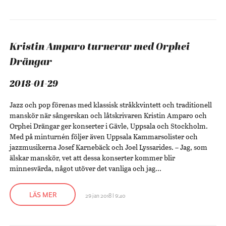
Kristin Amparo turnerar med Orphei
Drängar
2018-01-29
Jazz och pop förenas med klassisk stråkkvintett och traditionell
manskör när sångerskan och låtskrivaren Kristin Amparo och
Orphei Drängar ger konserter i Gävle, Uppsala och Stockholm.
Med på minturnén följer även Uppsala Kammarsolister och
jazzmusikerna Josef Karnebäck och Joel Lyssarides. – Jag, som
älskar manskör, vet att dessa konserter kommer blir
minnesvärda, något utöver det vanliga och jag...
LÄS MER
29 jan 2018 | 9:40