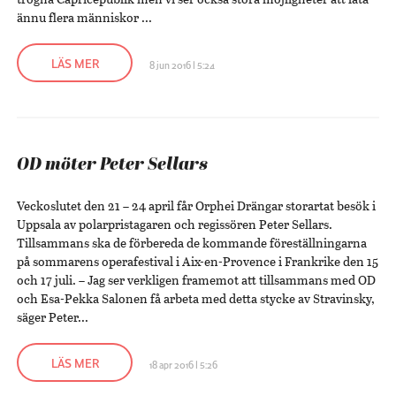
ännu flera människor ...
LÄS MER
8 jun 2016 | 5:24
OD möter Peter Sellars
Veckoslutet den 21 – 24 april får Orphei Drängar storartat besök i
Uppsala av polarpristagaren och regissören Peter Sellars.
Tillsammans ska de förbereda de kommande föreställningarna
på sommarens operafestival i Aix-en-Provence i Frankrike den 15
och 17 juli. – Jag ser verkligen framemot att tillsammans med OD
och Esa-Pekka Salonen få arbeta med detta stycke av Stravinsky,
säger Peter...
LÄS MER
18 apr 2016 | 5:26