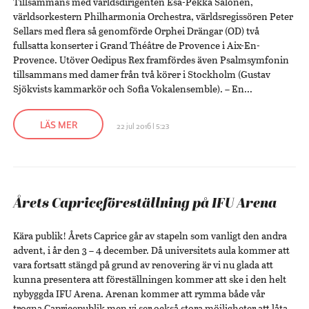
Tillsammans med världsdirigenten Esa-Pekka Salonen,
världsorkestern Philharmonia Orchestra, världsregissören Peter
Sellars med flera så genomförde Orphei Drängar (OD) två
fullsatta konserter i Grand Théâtre de Provence i Aix-En-
Provence. Utöver Oedipus Rex framfördes även Psalmsymfonin
tillsammans med damer från två körer i Stockholm (Gustav
Sjökvists kammarkör och Sofia Vokalensemble). – En...
LÄS MER
22 jul 2016 | 5:23
Årets Capriceföreställning på IFU Arena
Kära publik! Årets Caprice går av stapeln som vanligt den andra
advent, i år den 3 – 4 december. Då universitets aula kommer att
vara fortsatt stängd på grund av renovering är vi nu glada att
kunna presentera att föreställningen kommer att ske i den helt
nybyggda IFU Arena. Arenan kommer att rymma både vår
trogna Capricepublik men vi ser också stora möjligheter att låta