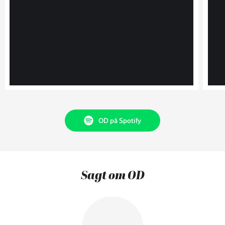
OD på Spotify
Sagt om OD