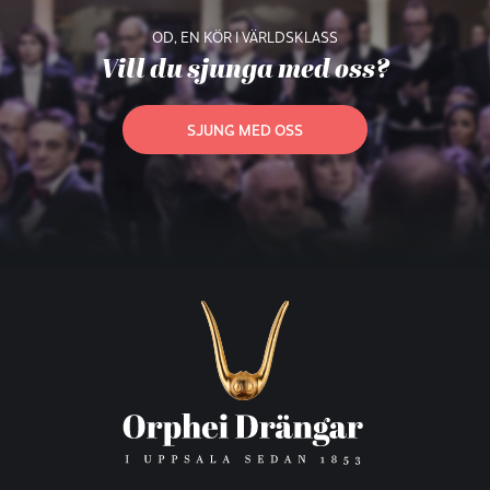
OD, EN KÖR I VÄRLDSKLASS
Vill du sjunga med oss?
SJUNG MED OSS