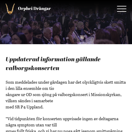
Uppdaterad information gällande
valborgskonserten
Som meddelades under gårdagen har det olyckligtvis skett smitta
i den lilla ensemble om tio
sångare ur OD som sjöng på valborgskonsert i Missionskyrkan,
vilken sändes i samarbete
med SR P4 Uppland.
”Vid tidpunkten för konserten uppvisade ingen av deltagarna
några symptom utan var till
synes fullt friska, och vi har nu noga gått igenom smittspårning