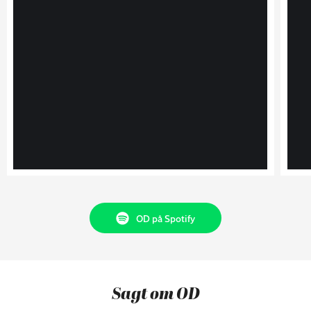
OD på Spotify
Sagt om OD