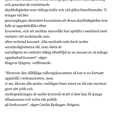
och granskat de omfattande
skyddsåtgärder som vidtogs inför och vid själva framförandet. Vi
tvingas vid den
genomgången dessvärre konstatera att dessa skyddsåtgärder inte
fullt ut upprätthållits efter
konserten, och att smittan sannolikt har spridits i samband med
ombyte i ett anslutande rum
efter avslutad konsert. Alla smittade mår dock under
omständigheterna väl, men detta är
naturligtvis en oerhört tråkig efterföljd av en annars av så många
uppskattad konsert”, säger
Magnus Sjögren, ordförande.
”Förutom den tillfälliga valborgskonserten så har vi nu fortsatt
uppehåll i verksamheten, men
vi ser, liksom alla andra, verkligen fram emot en tid när vaccinet
gjort sitt jobb och
smittspridningen är under kontroll så att vi åter kan få sjunga
tillsammans och möta vår publik
på livekonsert”, säger Cecilia Rydinger, dirigent.