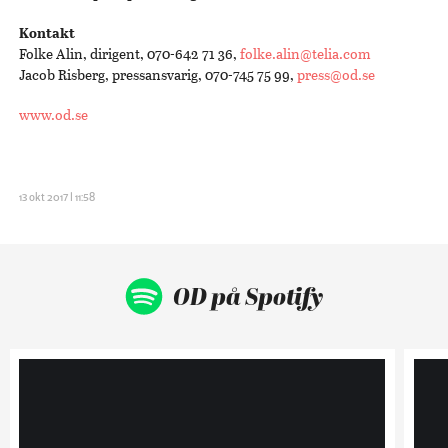
Kontakt
Folke Alin, dirigent, 070-642 71 36,
folke.alin@telia.com
Jacob Risberg, pressansvarig, 070-745 75 99,
press@od.se
www.od.se
13 okt 2017 | 11:58
OD på Spotify