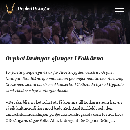
Orphei Drängar sjunger i Folkärna
För första gången på 68 år får Avestabygden besök av Orphei
Drängar. Den 164-åriga manskören genomför miniturnén Amazing
Graze med sakral musik med konserter i Gottsunda kyrka i Uppsala
samt Folkärna kyrka utanför Avesta.
– Det ska bli mycket roligt att få komma till Folkärna som har en
så rik kulturtradition med både Erik Axel Karlfeldt och den
fantastiska musiklinjen på Sjöviks folkhögskola som fostrat flera
OD-sångare, säger Folke Alin, tf dirigent för Orphei Drängar.