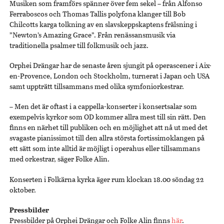
Musiken som framförs spänner över fem sekel – från Alfonso
Ferraboscos och Thomas Tallis polyfona klanger till Bob
Chilcotts karga tolkning av en slavskeppskaptens frälsning i
”Newton’s Amazing Grace”. Från renässansmusik via
traditionella psalmer till folkmusik och jazz.
Orphei Drängar har de senaste åren sjungit på operascener i Aix-
en-Provence, London och Stockholm, turnerat i Japan och USA
samt uppträtt tillsammans med olika symfoniorkestrar.
– Men det är oftast i a cappella-konserter i konsertsalar som
exempelvis kyrkor som OD kommer allra mest till sin rätt. Den
finns en närhet till publiken och en möjlighet att nå ut med det
svagaste pianissimot till den allra största fortissimoklangen på
ett sätt som inte alltid är möjligt i operahus eller tillsammans
med orkestrar, säger Folke Alin.
Konserten i Folkärna kyrka äger rum klockan 18.00 söndag 22
oktober.
Pressbilder
Pressbilder på Orphei Drängar och Folke Alin finns
här
.