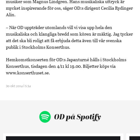
musiker som Magnus Lindgren. Hans musikaliska uttryck är
mycket inspirerande för oss, säger OD:s dirigent Cecilia Rydinger
Alin.
– När OD uppträder utomlands vill vi visa upp hela den
musikaliska och klangliga bredd som kören är mäktig. Jag tycker
att det ska bli roligt att få erbjuda detta även till vår svenska
publik i Stockholms Konserthus.
Hemkomstkonserten för OD:s Japanturné hålls i Stockholms
Konserthus, tisdagen den 4/11 kl 19.00. Biljetter köps via
www.konserthuset.se.
30 okt 2014 | 5:34
OD på Spotify