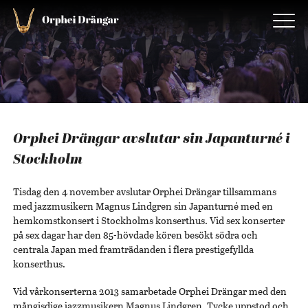
Orphei Drängar avslutar sin Japanturné i
Stockholm
Tisdag den 4 november avslutar Orphei Drängar tillsammans
med jazzmusikern Magnus Lindgren sin Japanturné med en
hemkomstkonsert i Stockholms konserthus. Vid sex konserter
på sex dagar har den 85-hövdade kören besökt södra och
centrala Japan med framträdanden i flera prestigefyllda
konserthus.
Vid vårkonserterna 2013 samarbetade Orphei Drängar med den
mångisdige jazzmusikern Magnus Lindgren. Tycke uppstod och