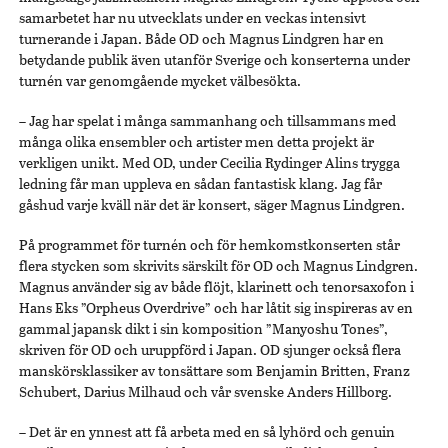
samarbetet har nu utvecklats under en veckas intensivt
turnerande i Japan. Både OD och Magnus Lindgren har en
betydande publik även utanför Sverige och konserterna under
turnén var genomgående mycket välbesökta.
– Jag har spelat i många sammanhang och tillsammans med
många olika ensembler och artister men detta projekt är
verkligen unikt. Med OD, under Cecilia Rydinger Alins trygga
ledning får man uppleva en sådan fantastisk klang. Jag får
gåshud varje kväll när det är konsert, säger Magnus Lindgren.
På programmet för turnén och för hemkomstkonserten står
flera stycken som skrivits särskilt för OD och Magnus Lindgren.
Magnus använder sig av både flöjt, klarinett och tenorsaxofon i
Hans Eks ”Orpheus Overdrive” och har låtit sig inspireras av en
gammal japansk dikt i sin komposition ”Manyoshu Tones”,
skriven för OD och uruppförd i Japan. OD sjunger också flera
manskörsklassiker av tonsättare som Benjamin Britten, Franz
Schubert, Darius Milhaud och vår svenske Anders Hillborg.
– Det är en ynnest att få arbeta med en så lyhörd och genuin