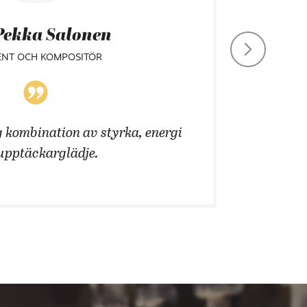
Pekka Salonen
ENT OCH KOMPOSITÖR
 kombination av styrka, energi
Att än
upptäckarglädje.