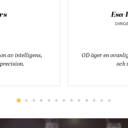
ars
Esa-
DIRIG
on av intelligens,
OD äger en ovanlig
 precision.
och 