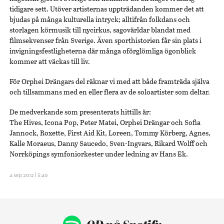
tidigare sett. Utöver artisternas uppträdanden kommer det att
bjudas på många kulturella intryck; alltifrån folkdans och
storlagen körmusik till nycirkus, sagovärldar blandat med
filmsekvenser från Sverige. Även sporthistorien får sin plats i
invigningsfestligheterna där många oförglömliga ögonblick
kommer att väckas till liv.
För Orphei Drängars del räknar vi med att både framträda själva
och tillsammans med en eller flera av de soloartister som deltar.
De medverkande som presenterats hittills är:
The Hives, Icona Pop, Peter Matei, Orphei Drängar och Sofia
Jannock, Roxette, First Aid Kit, Loreen, Tommy Körberg, Agnes,
Kalle Moraeus, Danny Saucedo, Sven-Ingvars, Rikard Wolff och
Norrköpings symfoniorkester under ledning av Hans Ek.
4 sep 2012 | 5:40