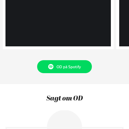
OD på Spotify
Sagt om OD