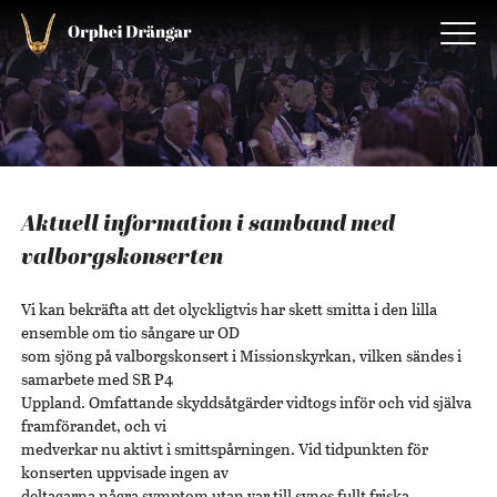
Aktuell information i samband med
valborgskonserten
Vi kan bekräfta att det olyckligtvis har skett smitta i den lilla
ensemble om tio sångare ur OD
som sjöng på valborgskonsert i Missionskyrkan, vilken sändes i
samarbete med SR P4
Uppland. Omfattande skyddsåtgärder vidtogs inför och vid själva
framförandet, och vi
medverkar nu aktivt i smittspårningen. Vid tidpunkten för
konserten uppvisade ingen av
deltagarna några symptom utan var till synes fullt friska.