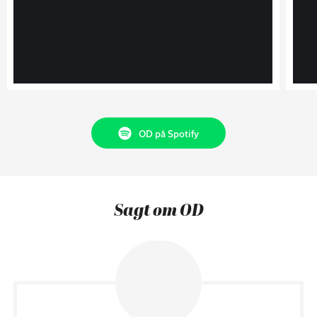
OD på Spotify
Sagt om OD