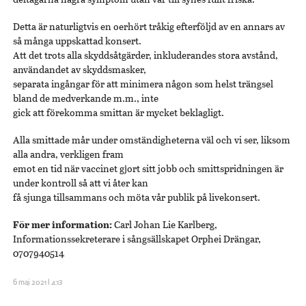
Detta är naturligtvis en oerhört tråkig efterföljd av en annars av
så många uppskattad konsert.
Att det trots alla skyddsåtgärder, inkluderandes stora avstånd,
användandet av skyddsmasker,
separata ingångar för att minimera någon som helst trängsel
bland de medverkande m.m., inte
gick att förekomma smittan är mycket beklagligt.
Alla smittade mår under omständigheterna väl och vi ser, liksom
alla andra, verkligen fram
emot en tid när vaccinet gjort sitt jobb och smittspridningen är
under kontroll så att vi åter kan
få sjunga tillsammans och möta vår publik på livekonsert.
För mer information:
Carl Johan Lie Karlberg,
Informationssekreterare i sångsällskapet Orphei Drängar,
0707940514
6 maj 2021 | 4:13