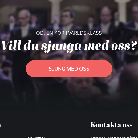
OD, EN KÖR I VÄRLDSKLASS
Vill du sjunga med oss?
SJUNG MED OSS
a
Kontakta oss
Biljetter
Orphei Drängars plats