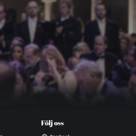
Följ oss
 1