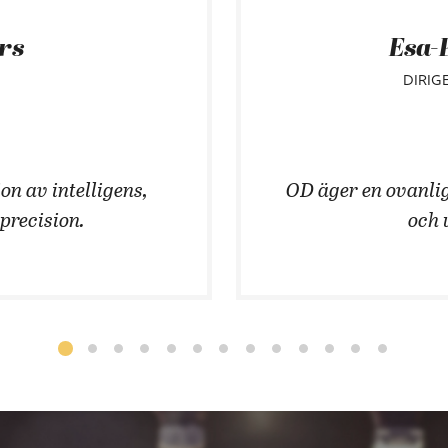
ars
Esa-
DIRIG
on av intelligens,
OD äger en ovanlig
 precision.
och 