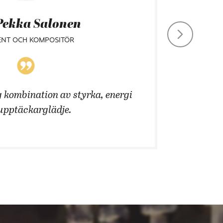
Pekka Salonen
ENT OCH KOMPOSITÖR
 kombination av styrka, energi
Att än
upptäckarglädje.