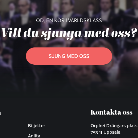
OD, EN KÖR I VÄRLDSKLASS
Vill du sjunga med oss?
SJUNG MED OSS
a
Kontakta oss
Biljetter
Orphei Drängars plats
753 11 Uppsala
Anlita