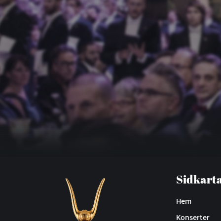
Sidkart
Hem
Konserter