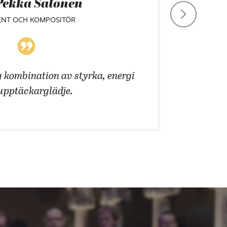
Pekka Salonen
ENT OCH KOMPOSITÖR
 kombination av styrka, energi
Att än
upptäckarglädje.