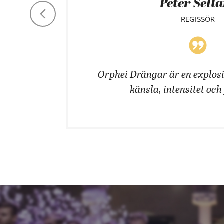
Peter Sell
REGISSÖR
 män!
Orphei Drängar är en explosi
känsla, intensitet och