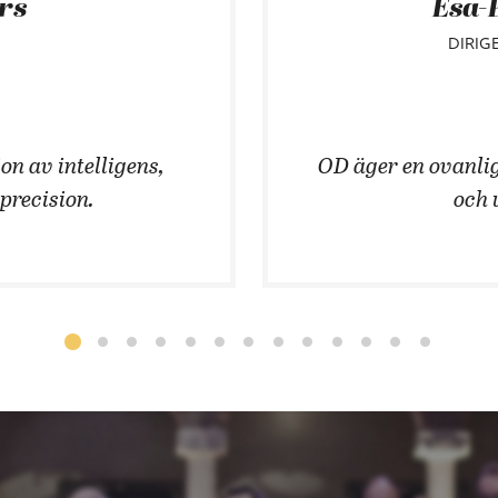
ars
Esa-
DIRIG
on av intelligens,
OD äger en ovanlig
 precision.
och 