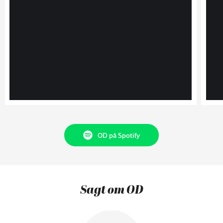
OD på Spotify
Sagt om OD