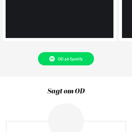
OD på Spotify
Sagt om OD