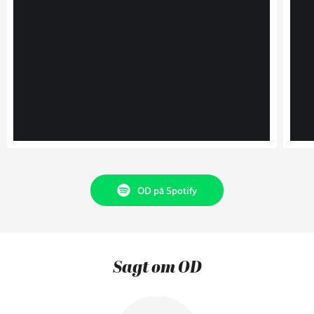
OD på Spotify
Sagt om OD