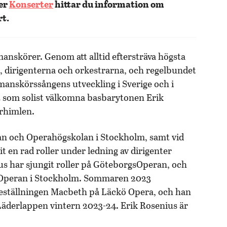
der
Konserter
hittar du information om
t.
anskörer. Genom att alltid eftersträva högsta
a, dirigenterna och orkestrarna, och regelbundet
 manskörssångens utveckling i Sverige och i
tt som solist välkomna basbarytonen Erik
arhimlen.
lan och Operahögskolan i Stockholm, samt vid
t en rad roller under ledning av dirigenter
 har sjungit roller på GöteborgsOperan, och
ga Operan i Stockholm. Sommaren 2023
reställningen Macbeth på Läckö Opera, och han
 Läderlappen vintern 2023-24. Erik Rosenius är