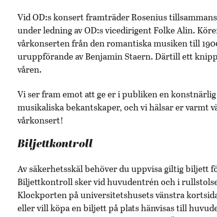
Vid OD:s konsert framträder Rosenius tillsammans 
under ledning av OD:s vicedirigent Folke Alin. Köre
vårkonserten från den romantiska musiken till 1900-
uruppförande av Benjamin Staern. Därtill ett knipp
våren.
Vi ser fram emot att ge er i publiken en konstnärl
musikaliska bekantskaper, och vi hälsar er varmt vä
vårkonsert!
Biljettkontroll
Av säkerhetsskäl behöver du uppvisa giltig biljett f
Biljettkontroll sker vid huvudentrén och i rullstols
Klockporten på universitetshusets vänstra kortsida
eller vill köpa en biljett på plats hänvisas till hu