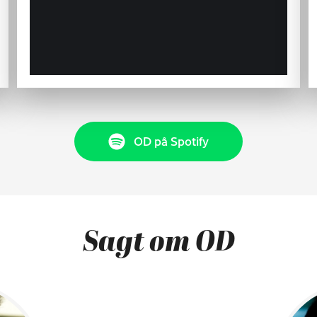
OD på Spotify
Sagt om OD