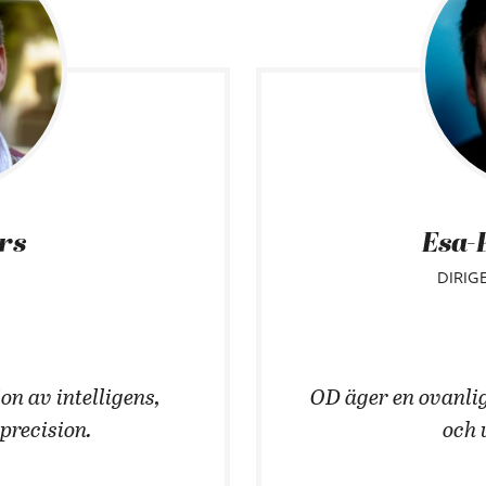
ars
Esa-
DIRIG
on av intelligens,
OD äger en ovanlig
 precision.
och 