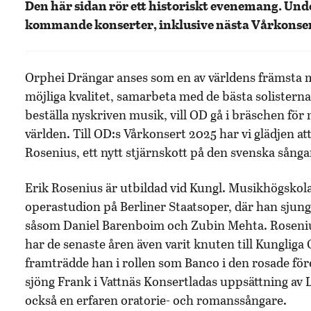
Den här sidan rör ett historiskt evenemang. Un
kommande konserter, inklusive nästa Vårkonser
Orphei Drängar anses som en av världens främsta m
möjliga kvalitet, samarbeta med de bästa solistern
beställa nyskriven musik, vill OD gå i bräschen för
världen. Till OD:s Vårkonsert 2025 har vi glädjen a
Rosenius, ett nytt stjärnskott på den svenska sång
Erik Rosenius är utbildad vid Kungl. Musikhögsko
operastudion på Berliner Staatsoper, där han sjungi
såsom Daniel Barenboim och Zubin Mehta. Rosenius
har de senaste åren även varit knuten till Kungli
framträdde han i rollen som Banco i den rosade fö
sjöng Frank i Vattnäs Konsertladas uppsättning av
också en erfaren oratorie- och romanssångare.