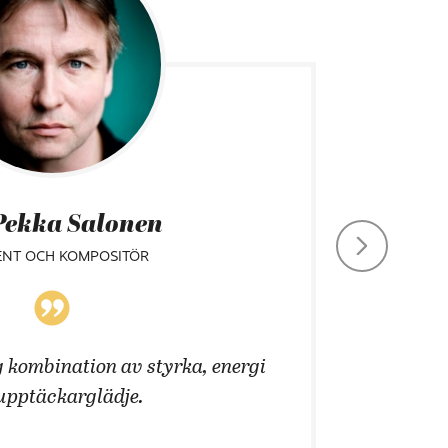
Pekka Salonen
ENT OCH KOMPOSITÖR
 kombination av styrka, energi
Att än
upptäckarglädje.