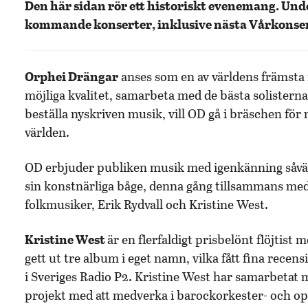
Den här sidan rör ett historiskt evenemang. Un
kommande konserter, inklusive nästa Vårkonser
Orphei Drängar
anses som en av världens främsta 
möjliga kvalitet, samarbeta med de bästa solistern
beställa nyskriven musik, vill OD gå i bräschen för
världen.
OD erbjuder publiken musik med igenkänning såvä
sin konstnärliga båge, denna gång tillsammans med
folkmusiker, Erik Rydvall och Kristine West.
Kristine West
är en flerfaldigt prisbelönt flöjtis
gett ut tre album i eget namn, vilka fått fina rece
i Sveriges Radio P2. Kristine West har samarbetat m
projekt med att medverka i barockorkester- och o