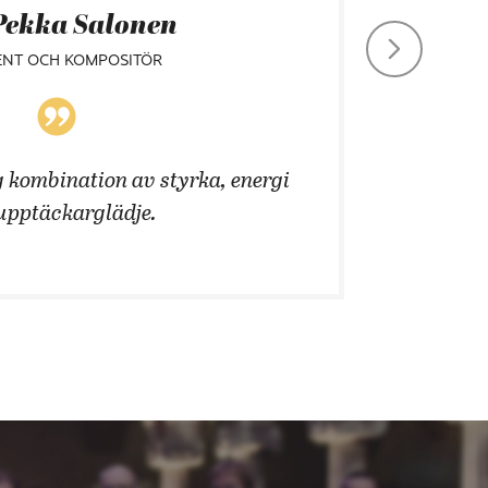
Pekka Salonen
ENT OCH KOMPOSITÖR
 kombination av styrka, energi
Att än
upptäckarglädje.