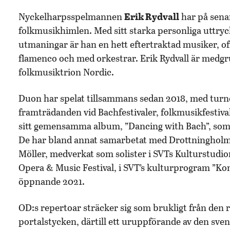
Nyckelharpsspelmannen
Erik Rydvall
har på sena
folkmusikhimlen. Med sitt starka personliga uttryck, 
utmaningar är han en hett eftertraktad musiker, of
flamenco och med orkestrar. Erik Rydvall är medgrun
folkmusiktrion Nordic.
Duon har spelat tillsammans sedan 2018, med turn
framträdanden vid Bachfestivaler, folkmusikfesti
sitt gemensamma album, ”Dancing with Bach”, som ut
De har bland annat samarbetat med Drottningholm
Möller, medverkat som solister i SVTs Kulturstud
Opera & Music Festival, i SVT’s kulturprogram ”Ko
öppnande 2021.
OD:s repertoar sträcker sig som brukligt från den 
portalstycken, därtill ett uruppförande av den sv