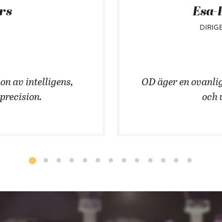
ars
Esa-
DIRIG
on av intelligens,
OD äger en ovanlig
 precision.
och 