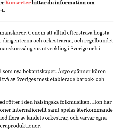
der
Konserter
hittar du information om
t.
manskörer. Genom att alltid eftersträva högsta
a, dirigenterna och orkestrarna, och regelbundet
 manskörssångens utveckling i Sverige och i
l som nya bekantskaper. Ånyo spänner kören
 två av Sveriges mest etablerade barock- och
t med rötter i den hälsingska folkmusiken. Hon har
nsioner internationellt samt spelas återkommande
ed flera av landets orkestrar, och varvar egna
peraproduktioner.