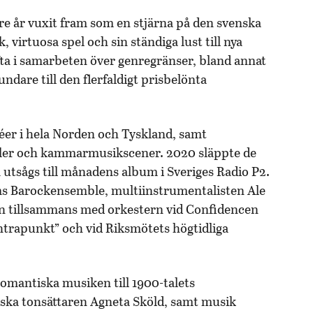
re år vuxit fram som en stjärna på den svenska
virtuosa spel och sin ständiga lust till nya
ta i samarbeten över genregränser, bland annat
dare till den flerfaldigt prisbelönta
éer i hela Norden och Tyskland, samt
valer och kammarmusikscener. 2020 släppte de
sågs till månadens album i Sveriges Radio P2.
s Barockensemble, multiinstrumentalisten Ale
ion tillsammans med orkestern vid Confidencen
ntrapunkt” och vid Riksmötets högtidliga
romantiska musiken till 1900-talets
enska tonsättaren Agneta Sköld, samt musik