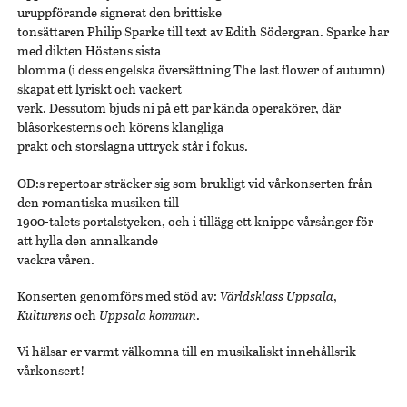
uruppförande signerat den brittiske
tonsättaren Philip Sparke till text av Edith Södergran. Sparke har
med dikten Höstens sista
blomma (i dess engelska översättning The last flower of autumn)
skapat ett lyriskt och vackert
verk. Dessutom bjuds ni på ett par kända operakörer, där
blåsorkesterns och körens klangliga
prakt och storslagna uttryck står i fokus.
OD:s repertoar sträcker sig som brukligt vid vårkonserten från
den romantiska musiken till
1900-talets portalstycken, och i tillägg ett knippe vårsånger för
att hylla den annalkande
vackra våren.
Konserten genomförs med stöd av:
Världsklass Uppsala
,
Kulturens
och
Uppsala kommun
.
Vi hälsar er varmt välkomna till en musikaliskt innehållsrik
vårkonsert!