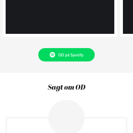
OD på Spotify
Sagt om OD