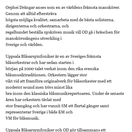
Orphei Drängar anses som en av världens främsta manskörer.
Genom att alltid eftersträva
högsta möjliga kvalitet, samarbeta med de bästa solisterna,
dirigenterna och orkestrarna, och
regelbundet beställa nyskriven musik vill OD gå i bräschen för
manskörssångens utveckling i
Sverige och världen.
Uppsala Blåsarsymfoniker är en av Sveriges främsta
blåsorkestrar och har sedan starten i
början på 2000-talet verkat inom den rika svenska
blåsmusiktraditionen. Orkestern lägger stor
vikt vid att framföra originalverk för blåsorkester med ett
modernt sound men trivs minst lika
bra inom den klassiska blåsmusikrepertoaren. Under de senaste
åren har orkestern tävlat med
stor framgång och har vunnit SM ett flertal gånger samt
representerar Sverige i både EM och
VM för blåsmusik.
Uppsala Blåsarsymfoniker och OD gör tillsammans ett