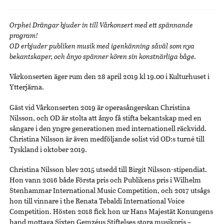
Orphei Drängar bjuder in till Vårkonsert med ett spännande
program!
OD erbjuder publiken musik med igenkänning såväl som nya
bekantskaper, och ånyo spänner kören sin konstnärliga båge.
Vårkonserten äger rum den 28 april 2019 kl 19.00 i Kulturhuset i
Ytterjärna.
Gäst vid Vårkonserten 2019 är operasångerskan Christina
Nilsson, och OD är stolta att ånyo få stifta bekantskap med en
sångare i den yngre generationen med internationell räckvidd.
Christina Nilsson är även medföljande solist vid OD:s turné till
Tyskland i oktober 2019.
Christina Nilsson blev 2015 utsedd till Birgit Nilsson-stipendiat.
Hon vann 2016 både Första pris och Publikens pris i Wilhelm
Stenhammar International Music Competition, och 2017 utsågs
hon till vinnare i the Renata Tebaldi International Voice
Competition. Hösten 2018 fick hon ur Hans Majestät Konungens
hand mottaga Sixten Gemzéus Stiftelses stora musikpris –