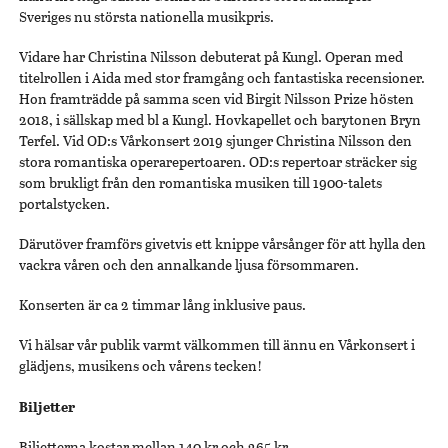
Sveriges nu största nationella musikpris.
Vidare har Christina Nilsson debuterat på Kungl. Operan med
titelrollen i Aida med stor framgång och fantastiska recensioner.
Hon framträdde på samma scen vid Birgit Nilsson Prize hösten
2018, i sällskap med bl a Kungl. Hovkapellet och barytonen Bryn
Terfel. Vid OD:s Vårkonsert 2019 sjunger Christina Nilsson den
stora romantiska operarepertoaren. OD:s repertoar sträcker sig
som brukligt från den romantiska musiken till 1900-talets
portalstycken.
Därutöver framförs givetvis ett knippe vårsånger för att hylla den
vackra våren och den annalkande ljusa försommaren.
Konserten är ca 2 timmar lång inklusive paus.
Vi hälsar vår publik varmt välkommen till ännu en Vårkonsert i
glädjens, musikens och vårens tecken!
Biljetter
Biljetterna kostar mellan 140 kr och 265 kr.