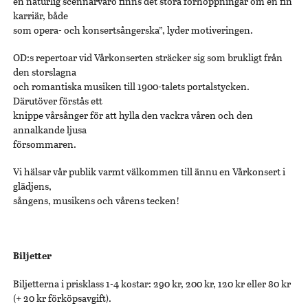
en naturlig scennärvaro finns det stora förhoppningar om en fin
karriär, både
som opera- och konsertsångerska”, lyder motiveringen.
OD:s repertoar vid Vårkonserten sträcker sig som brukligt från
den storslagna
och romantiska musiken till 1900-talets portalstycken.
Därutöver förstås ett
knippe vårsånger för att hylla den vackra våren och den
annalkande ljusa
försommaren.
Vi hälsar vår publik varmt välkommen till ännu en Vårkonsert i
glädjens,
sångens, musikens och vårens tecken!
Biljetter
Biljetterna i prisklass 1-4 kostar: 290 kr, 200 kr, 120 kr eller 80 kr
(+ 20 kr förköpsavgift).