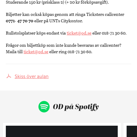
Studerande 150 kr (prisklass 2) (+ 20 kr förköpsavgift).
Biljetter kan också köpas genom att ringa Ticksters callcenter
0771- 47 70 70
eller på UNTs Citykontor.
Rullstolsplatser köps endast via
ticket@od.se
eller 018-71 30 60.
Frågor om biljettköp som inte kunde besvaras av callcenter?
Maila till
ticket@od.se
eller ring 018-71 30 60.
Skiss över aulan
OD på Spotify