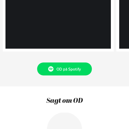
OD på Spotify
Sagt om OD