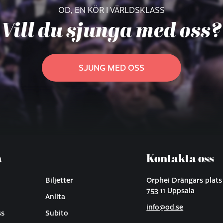
OD, EN KÖR I VÄRLDSKLASS
Vill du sjunga med oss?
SJUNG MED OSS
a
Kontakta oss
Biljetter
Orphei Drängars plats
753 11 Uppsala
Anlita
info@od.se
ss
Subito