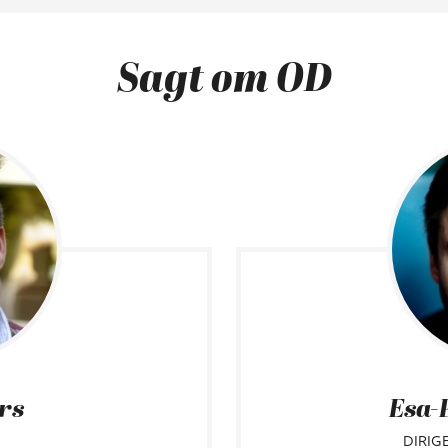
Sagt om OD
ars
Esa-
DIRIG