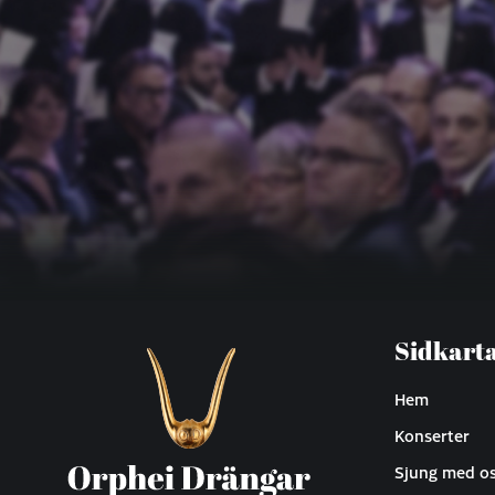
Sidkart
Hem
Konserter
Sjung med o