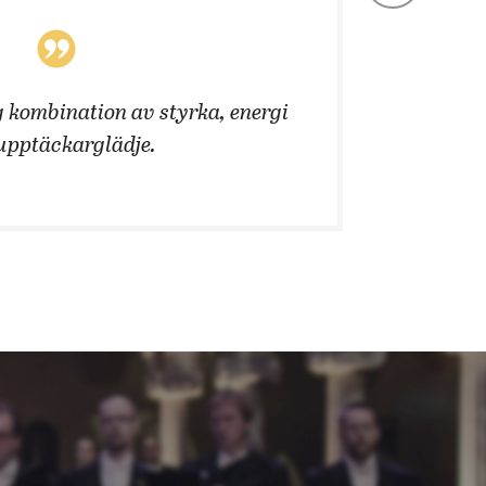
 kombination av styrka, energi
Att än
upptäckarglädje.