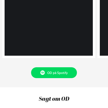
OD på Spotify
Sagt om OD