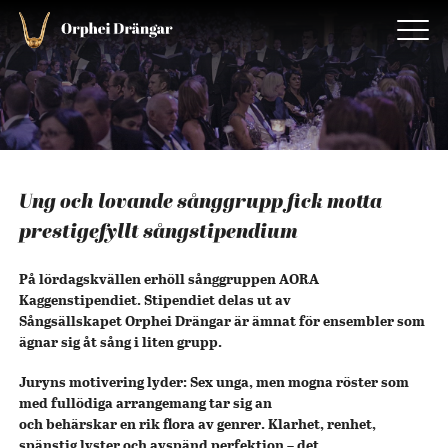
Ung och lovande sånggrupp fick motta
prestigefyllt sångstipendium
På lördagskvällen erhöll sånggruppen AORA
Kaggenstipendiet. Stipendiet delas ut av
Sångsällskapet Orphei Drängar är ämnat för ensembler som
ägnar sig åt sång i liten grupp.
Juryns motivering lyder: Sex unga, men mogna röster som
med fullödiga arrangemang tar sig an
och behärskar en rik flora av genrer. Klarhet, renhet,
spänstig lyster och avspänd perfektion – det