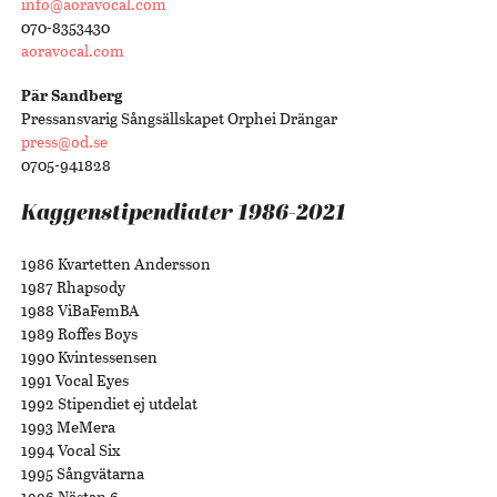
info@aoravocal.com
070-8353430
aoravocal.com
Pär Sandberg
Pressansvarig Sångsällskapet Orphei Drängar
press@od.se
0705-941828
Kaggenstipendiater 1986-2021
1986 Kvartetten Andersson
1987 Rhapsody
1988 ViBaFemBA
1989 Roffes Boys
1990 Kvintessensen
1991 Vocal Eyes
1992 Stipendiet ej utdelat
1993 MeMera
1994 Vocal Six
1995 Sångvätarna
1996 Nästan 6