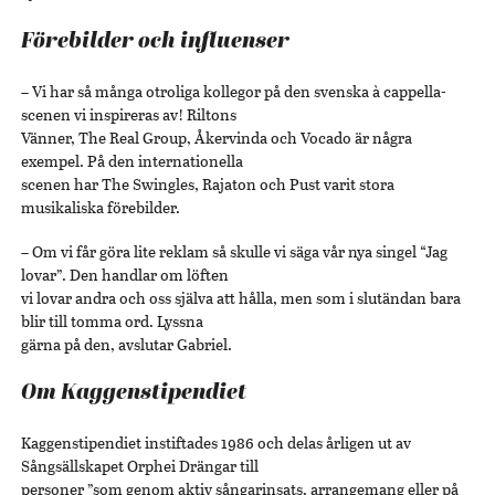
Förebilder och influenser
– Vi har så många otroliga kollegor på den svenska à cappella-
scenen vi inspireras av! Riltons
Vänner, The Real Group, Åkervinda och Vocado är några
exempel. På den internationella
scenen har The Swingles, Rajaton och Pust varit stora
musikaliska förebilder.
– Om vi får göra lite reklam så skulle vi säga vår nya singel “Jag
lovar”. Den handlar om löften
vi lovar andra och oss själva att hålla, men som i slutändan bara
blir till tomma ord. Lyssna
gärna på den, avslutar Gabriel.
Om Kaggenstipendiet
Kaggenstipendiet instiftades 1986 och delas årligen ut av
Sångsällskapet Orphei Drängar till
personer ”som genom aktiv sångarinsats, arrangemang eller på