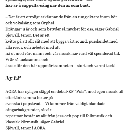
här är à cappella-sång när den är som bäst.
– Det är ett otroligt erkännande från en tungviktare inom kör-
och vokalsång som Orphei
Drängar ju är och som betyder så mycket för oss, säger Gabriel
Sjöwall, tenor. Det är ett
kvitto på att allt slit med att bygga vårt sound, pusslandet med
alla resor, och arbetet med att
nå ut med vårt namn och vår musik har varit väl spenderad tid.
Vi är så tacksamma och
ärade för den här uppmärksamheten – stort och varmt tack!
Ny EP
AORA har nyligen släppt en debut-EP ”Puls”, med egen musik till
eftertänksamma texter på
svenska i popskrud. – Vi kommer från väldigt blandade
sångarbakgrunder, så vår
repertoar består av allt från jazz och pop till folkmusik och
klassisk körmusik, säger Gabriel
Sjöwall, tenor i AORA.