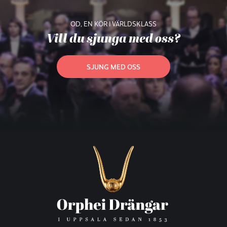
OD, EN KÖR I VÄRLDSKLASS
Vill du sjunga med oss?
SJUNG MED OSS