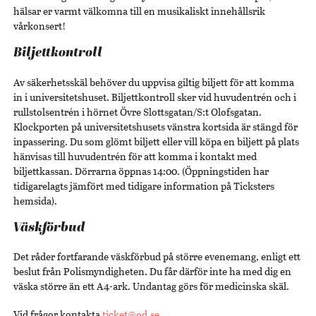
hälsar er varmt välkomna till en musikaliskt innehållsrik
vårkonsert!
Biljettkontroll
Av säkerhetsskäl behöver du uppvisa giltig biljett för att komma
in i universitetshuset. Biljettkontroll sker vid huvudentrén och i
rullstolsentrén i hörnet Övre Slottsgatan/S:t Olofsgatan.
Klockporten på universitetshusets vänstra kortsida är stängd för
inpassering. Du som glömt biljett eller vill köpa en biljett på plats
hänvisas till huvudentrén för att komma i kontakt med
biljettkassan. Dörrarna öppnas 14:00. (Öppningstiden har
tidigarelagts jämfört med tidigare information på Ticksters
hemsida).
Väskförbud
Det råder fortfarande väskförbud på större evenemang, enligt ett
beslut från Polismyndigheten. Du får därför inte ha med dig en
väska större än ett A4-ark. Undantag görs för medicinska skäl.
Vid frågor kontakta
ticket@od.se
.