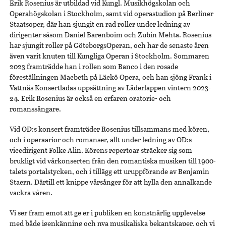
Erik Rosenius är utbildad vid Kungl. Musikhögskolan och
Operahögskolan i Stockholm, samt vid operastudion på Berliner
Staatsoper, där han sjungit en rad roller under ledning av
dirigenter såsom Daniel Barenboim och Zubin Mehta. Rosenius
har sjungit roller på GöteborgsOperan, och har de senaste åren
även varit knuten till Kungliga Operan i Stockholm. Sommaren
2023 framträdde han i rollen som Banco i den rosade
föreställningen Macbeth på Läckö Opera, och han sjöng Frank i
Vattnäs Konsertladas uppsättning av Läderlappen vintern 2023-
24. Erik Rosenius är också en erfaren oratorie- och
romanssångare.
Vid OD:s konsert framträder Rosenius tillsammans med kören,
och i operaarior och romanser, allt under ledning av OD:s
vicedirigent Folke Alin. Körens repertoar sträcker sig som
brukligt vid vårkonserten från den romantiska musiken till 1900-
talets portalstycken, och i tillägg ett uruppförande av Benjamin
Staern. Därtill ett knippe vårsånger för att hylla den annalkande
vackra våren.
Vi ser fram emot att ge er i publiken en konstnärlig upplevelse
med både igenkänning och nya musikaliska bekantskaper, och vi