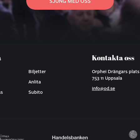
SJUNG MED OSS
a
Kontakta oss
Biljetter
Orphei Drängars plats
753 11 Uppsala
Anlita
info@od.se
ss
Subito