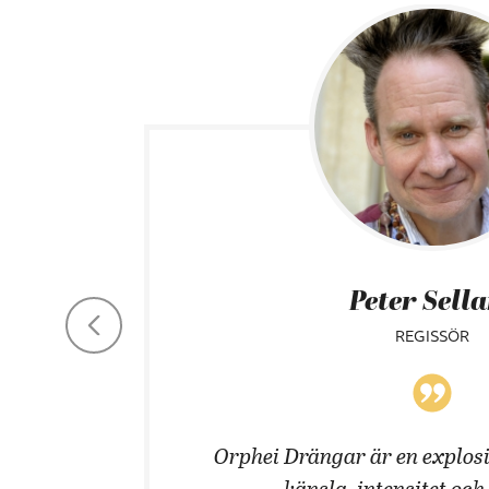
Peter Sell
REGISSÖR
 män!
Orphei Drängar är en explosi
känsla, intensitet och