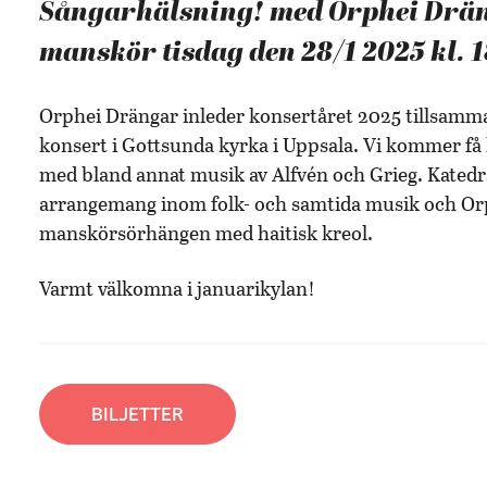
Sångarhälsning! med Orphei Drän
manskör tisdag den 28/1 2025 kl. 
Orphei Drängar inleder konsertåret 2025 tillsam
konsert i Gottsunda kyrka i Uppsala. Vi kommer få
med bland annat musik av Alfvén och Grieg. Kated
arrangemang inom folk- och samtida musik och Orp
manskörsörhängen med haitisk kreol.
Varmt välkomna i januarikylan!
BILJETTER