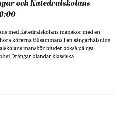
gar och Katedralskolans
18:00
mans med Katedralskolans manskör med en
 höra körerna tillsammans i en sångarhälsning
ralskolans manskör bjuder också på nya
hei Drängar blandar klassiska