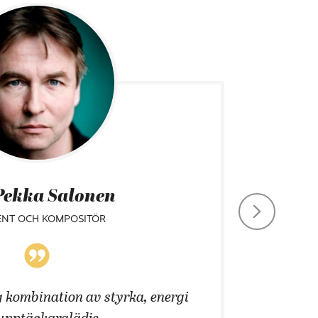
Pekka Salonen
ENT OCH KOMPOSITÖR
 kombination av styrka, energi
Att än
upptäckarglädje.