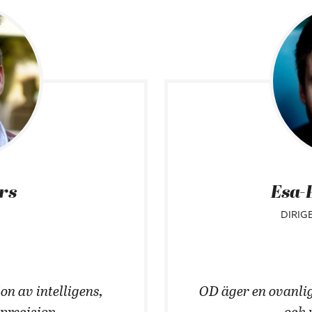
ars
Esa-
DIRIG
on av intelligens,
OD äger en ovanlig
 precision.
och 