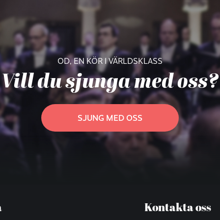
OD, EN KÖR I VÄRLDSKLASS
Vill du sjunga med oss?
SJUNG MED OSS
a
Kontakta oss