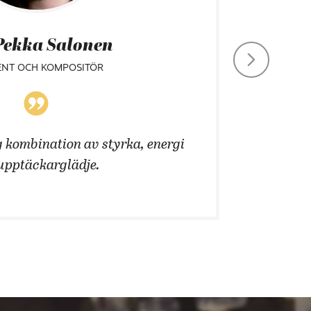
Pekka Salonen
ENT OCH KOMPOSITÖR
 kombination av styrka, energi
Att än
upptäckarglädje.