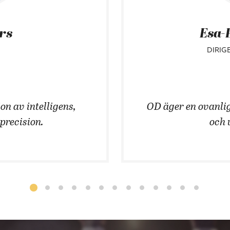
ars
Esa-
DIRIG
on av intelligens,
OD äger en ovanlig
 precision.
och 