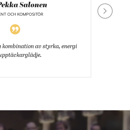
Pekka Salonen
ENT OCH KOMPOSITÖR
 kombination av styrka, energi
Att än
upptäckarglädje.