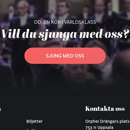
OD, EN KÖR I VÄRLDSKLASS
Vill du sjunga med oss?
SJUNG MED OSS
a
Kontakta oss
Biljetter
Orphei Drängars plats
753 11 Uppsala