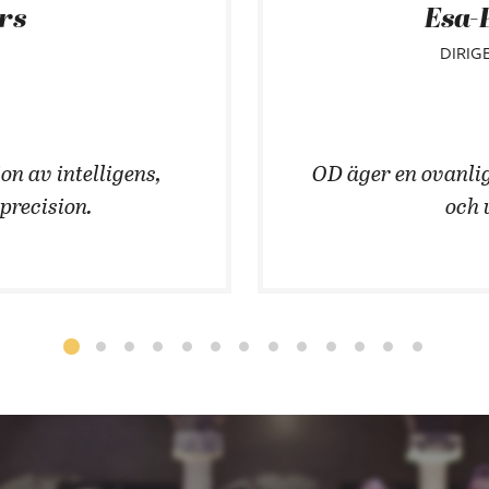
ars
Esa-
DIRIG
on av intelligens,
OD äger en ovanlig
 precision.
och 